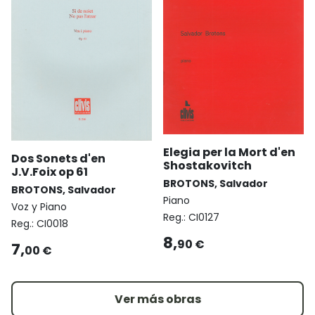
Elegia per la Mort d'en
Dos Sonets d'en
Shostakovitch
J.V.Foix op 61
BROTONS, Salvador
BROTONS, Salvador
Piano
Voz y Piano
Reg.:
CI0127
Reg.:
CI0018
8,
90 €
7,
00 €
Ver más obras