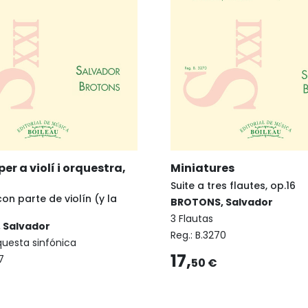
er a violí i orquestra,
Miniatures
Suite a tres flautes, op.16
con parte de violín (y la
BROTONS, Salvador
3 Flautas
 Salvador
Reg.:
B.3270
rquesta sinfónica
17,
7
50 €