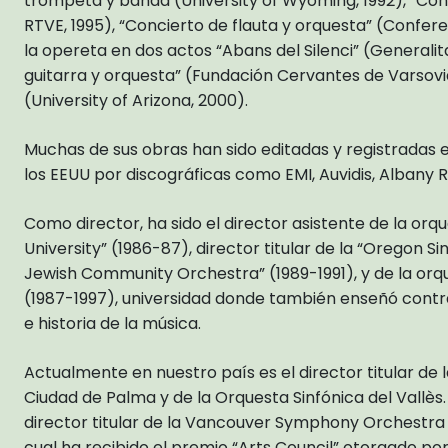
trompeta y banda (University of Wyoming, 1992), “C
RTVE, 1995), “Concierto de flauta y orquesta” (Conferenz
la opereta en dos actos “Abans del Silenci” (Generalit
guitarra y orquesta” (Fundación Cervantes de Varsovia, 
(University of Arizona, 2000).
Muchas de sus obras han sido editadas y registradas
los EEUU por discográficas como EMI, Auvidis, Albany R
Como director, ha sido el director asistente de la orqu
University” (1986-87), director titular de la “Oregon Si
Jewish Community Orchestra” (1989-1991), y de la orqu
(1987-1997), universidad donde también enseñó contra
e historia de la música.
Actualmente en nuestro país es el director titular de l
Ciudad de Palma y de la Orquesta Sinfónica del Vallès
director titular de la Vancouver Symphony Orchestra 
cual ha recibido el premio “Arts Council” otorgado por