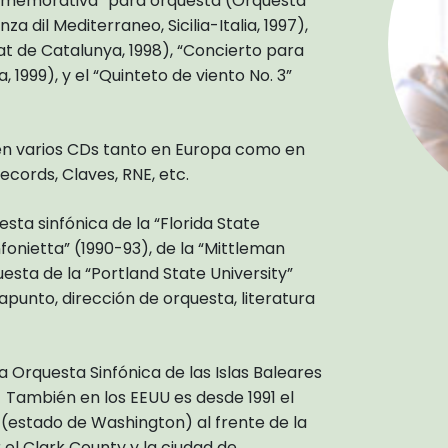
onmemorativa” para orquesta (Orquesta
a dil Mediterraneo, Sicilia-Italia, 1997),
at de Catalunya, 1998), “Concierto para
1999), y el “Quinteto de viento No. 3”
 en varios CDs tanto en Europa como en
ecords, Claves, RNE, etc.
esta sinfónica de la “Florida State
nfonietta” (1990-93), de la “Mittleman
esta de la “Portland State University”
punto, dirección de orquesta, literatura
a Orquesta Sinfónica de las Islas Baleares
. También en los EEUU es desde 1991 el
(estado de Washington) al frente de la
 el Clark County y la ciudad de