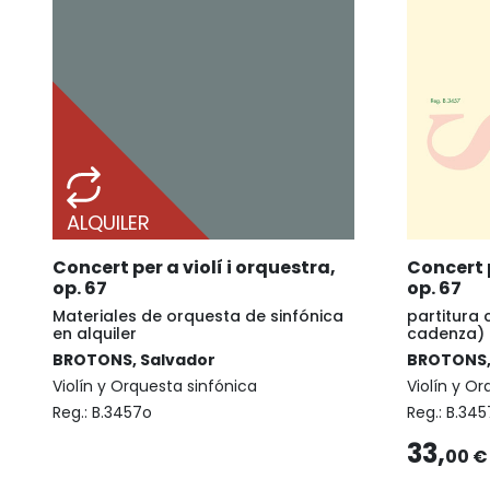
ALQUILER
Concert per a violí i orquestra,
Concert p
op. 67
op. 67
Materiales de orquesta de sinfónica
partitura 
en alquiler
cadenza)
BROTONS, Salvador
BROTONS,
Violín y Orquesta sinfónica
Violín y O
Reg.:
B.3457o
Reg.:
B.345
33,
00 €