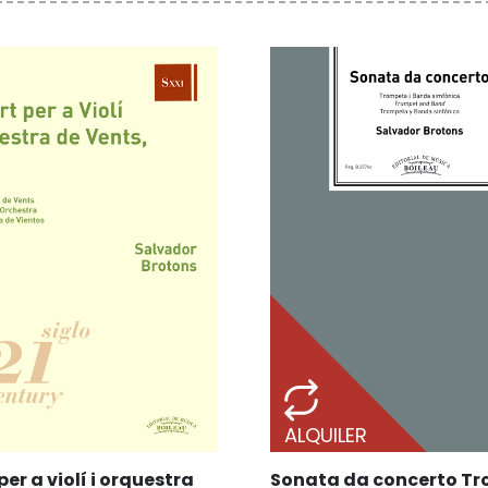
ALQUILER
er a violí i orquestra
Sonata da concerto Tr