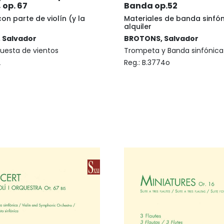
 op. 67
Banda op.52
con parte de violín (y la
Materiales de banda sinfón
alquiler
 Salvador
BROTONS, Salvador
questa de vientos
Trompeta y Banda sinfónica
2
Reg.:
B.3774o