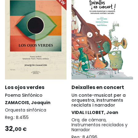
Los ojos verdes
Deixalles en concert
Poema Sinfónico
Un conte-musicat per a
orquestra, instruments
ZAMACOIS, Joaquin
reciclats i narrador
Orquesta sinfónica
VIDAL I LLOBET, Joan
Reg.:
B.4155
Orq. de cámara,
Instrumentos reciclados y
32,
00 €
Narrador
Reg.:
B.4096