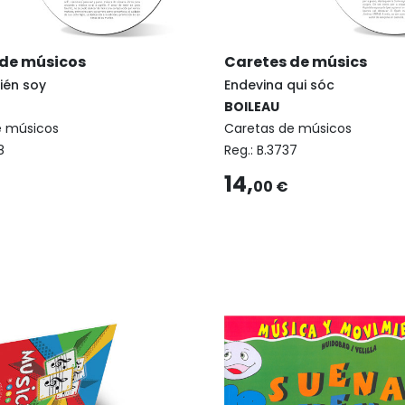
de músicos
Caretes de músics
ién soy
Endevina qui sóc
BOILEAU
e músicos
Caretas de músicos
8
Reg.:
B.3737
14,
00 €