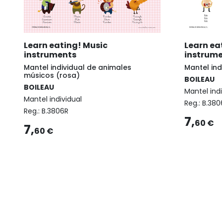
Learn eating! Music
Learn ea
instruments
instrum
Mantel individual de animales
Mantel ind
músicos (rosa)
BOILEAU
BOILEAU
Mantel indi
Mantel individual
Reg.:
B.38
Reg.:
B.3806R
7,
60 €
7,
60 €