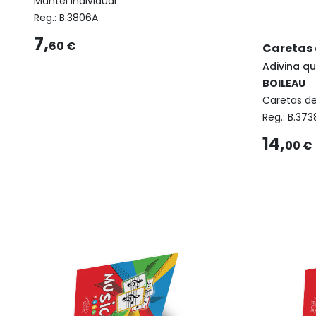
Mantel individual
Reg.:
B.3806A
7,
60 €
Caretas 
Adivina qu
BOILEAU
Caretas d
Reg.:
B.373
14,
00 €