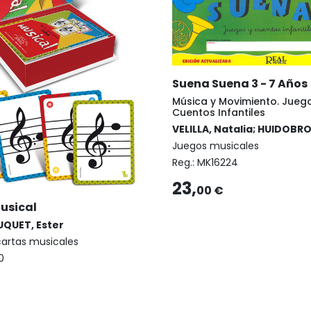
Suena Suena 3 - 7 Años
Música y Movimiento. Jueg
Cuentos Infantiles
VELILLA, Natalia; HUIDOBRO
Juegos musicales
Reg.:
MK16224
23,
00 €
usical
QUET, Ester
artas musicales
0