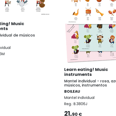
ting! Music
ents
ividual de músicos
vidual
06M
Learn eating! Music
instruments
Mantel individual - rosa, azu
músicos, instrumentos
BOILEAU
Mantel individual
Reg.:
B.3806J
21,
90 €