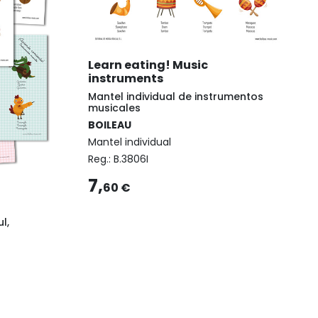
Learn eating! Music
instruments
Mantel individual de instrumentos
musicales
BOILEAU
Mantel individual
Reg.:
B.3806I
7,
60 €
l,