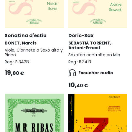
Sonatina d'estiu
Doric-Sax
BONET, Narcís
SEBASTIÀ TORRENT,
Antoni-Ernest
Viola, Clarinete o Saxo alto y
Piano
Saxofón contralto en Mib
Reg.:
B.3428
Reg.:
B.3413
19,
80 €
Escuchar audio
10,
40 €