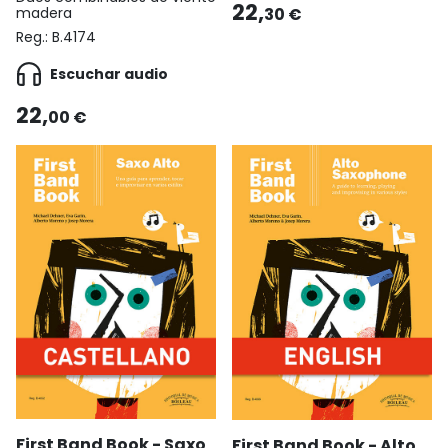
22,
madera
30 €
Reg.:
B.4174
Escuchar audio
22,
00 €
First Band Book - Saxo
First Band Book - Alto