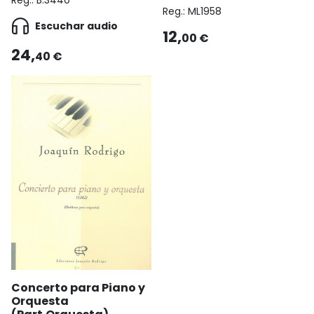
Reg.:
B.3440
Reg.:
ML1958
Escuchar audio
12,
00 €
24,
40 €
Concerto para Piano y
Orquesta