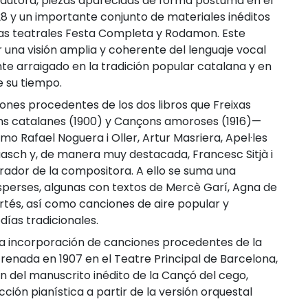
a autora, piezas aparecidas de forma póstuma en el
28 y un importante conjunto de materiales inéditos
as teatrales Festa Completa y Rodamon. Este
 una visión amplia y coherente del lenguaje vocal
te arraigado en la tradición popular catalana y en
e su tiempo.
ones procedentes de los dos libros que Freixas
ns catalanes (1900) y Cançons amoroses (1916)—
o Rafael Noguera i Oller, Artur Masriera, Apel·les
asch y, de manera muy destacada, Francesc Sitjà i
rador de la compositora. A ello se suma una
sperses, algunas con textos de Mercè Garí, Agna de
tés, así como canciones de aire popular y
ías tradicionales.
 la incorporación de canciones procedentes de la
renada en 1907 en el Teatre Principal de Barcelona,
n del manuscrito inédito de la Cançó del cego,
ión pianística a partir de la versión orquestal