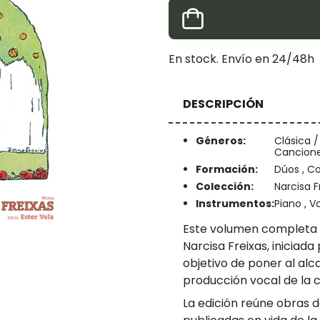
En stock. Envío en 24/48h
DESCRIPCIÓN
Géneros:
Clásica /
Cancion
Formación:
Dúos , Co
Colección:
Narcisa F
Instrumentos:
Piano , V
Este volumen completa l
Narcisa Freixas, iniciada
objetivo de poner al alc
producción vocal de la 
La edición reúne obras 