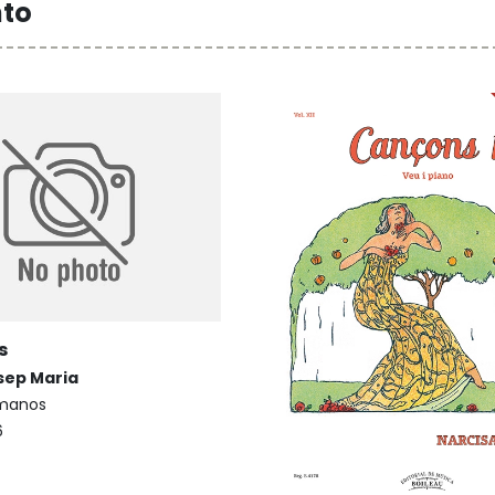
nto
s
sep Maria
 manos
6