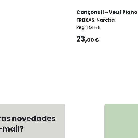
Cançons II - Veu i Piano
FREIXAS, Narcisa
Reg.:
B.4178
23,
00 €
tras novedades
-mail?