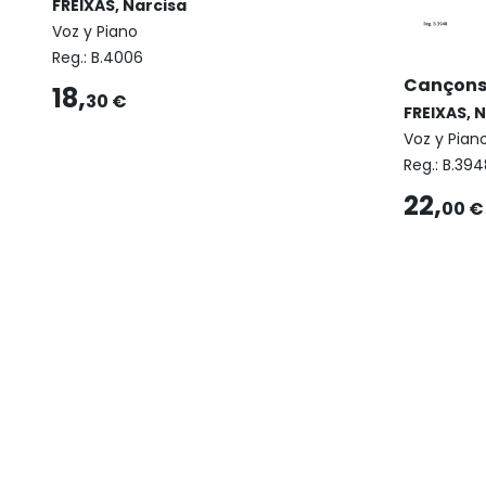
FREIXAS, Narcisa
Voz y Piano
Reg.:
B.4006
Cançons p
18,
30 €
FREIXAS, 
Voz y Pian
Reg.:
B.394
22,
00 €