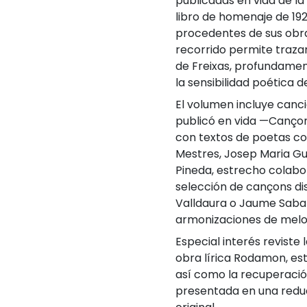
publicadas en vida de l
libro de homenaje de 19
procedentes de sus obr
recorrido permite trazar
de Freixas, profundamen
la sensibilidad poética d
El volumen incluye canci
publicó en vida —Canço
con textos de poetas com
Mestres, Josep Maria Gu
Pineda, estrecho colabo
selección de cançons di
Valldaura o Jaume Sabar
armonizaciones de melod
Especial interés reviste
obra lírica Rodamon, est
así como la recuperació
presentada en una reducc