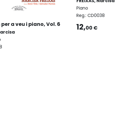
FREIXAS, Narcisa
Piano
Reg.:
CD0038
er a veu i piano, Vol. 6
12,
00 €
Narcisa
o
8