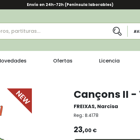
Envío en 24h-72h (Península laborables)
AV
Novedades
Ofertas
Licencia
Cançons II - 
FREIXAS, Narcisa
Reg.:
B.4178
23,
00 €