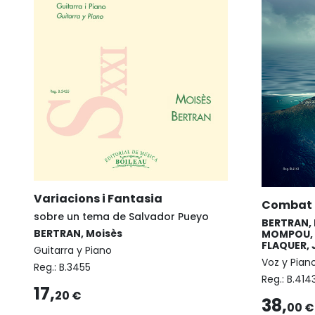
Variacions i Fantasia
Combat 
sobre un tema de Salvador Pueyo
BERTRAN, 
BERTRAN, Moisès
MOMPOU, F
FLAQUER, 
Guitarra y Piano
Voz y Pian
Reg.:
B.3455
Reg.:
B.414
17,
20 €
38,
00 €