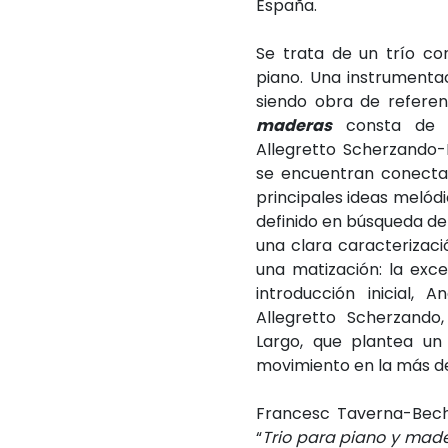
España.
Se trata de un trío co
piano. Una instrumentac
siendo obra de referenc
maderas
consta de cu
Allegretto Scherzando-L
se encuentran conectad
principales ideas melód
definido en búsqueda de
una clara caracterizaci
una matización: la exc
introducción inicial,
Allegretto Scherzando
Largo, que plantea un
movimiento en la más def
Francesc Taverna-Bech,
“
Trio para piano y mad