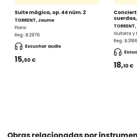
Suite màgica, op. 44 núm. 2
Conciert
cuerdas, 
TORRENT, Jaume
TORRENT,
Piano
Guitarra y
Reg.:
B.2976
Reg.:
B.316
Escuchar audio
Escu
15,
50 €
18,
10 €
Obras relacionadas por instrume