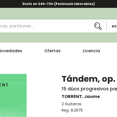
Envío en 24h-72h (Península laborables)
AV
Novedades
Ofertas
Licencia
Tándem, op.
15 dúos progresivos pa
TORRENT, Jaume
2 Guitarras
Reg.:
B.2975