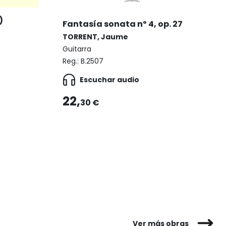
)
Fantasía sonata nº 4, op. 27
TORRENT, Jaume
Guitarra
Reg.:
B.2507
Escuchar audio
22,
30 €
Ver más obras