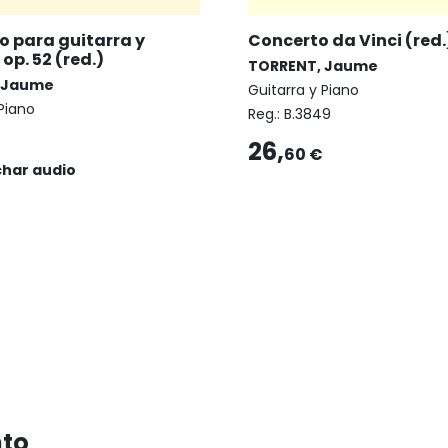
o para guitarra y
Concerto da Vinci (red.
op. 52 (red.)
TORRENT, Jaume
 Jaume
Guitarra y Piano
 Piano
Reg.:
B.3849
6
26,
60 €
char audio
nto