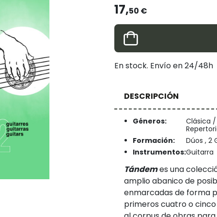
17,
50 €
En stock. Envío en 24/48h
DESCRIPCIÓN
Géneros:
Clásica 
Repertor
Formación:
Dúos , 2 
Instrumentos:
Guitarra
Tándem
es una colecció
amplio abanico de posibi
enmarcadas de forma pro
primeros cuatro o cinco
al corpus de obras para 