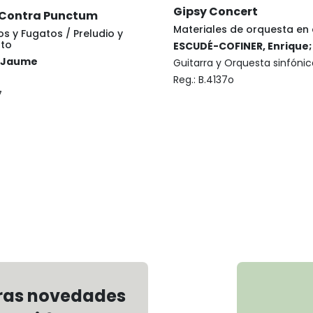
Gipsy Concert
 Contra Punctum
Materiales de orquesta en 
os y Fugatos / Preludio y
ato
ESCUDÉ-COFINER, Enrique;
 Jaume
Guitarra y Orquesta sinfónic
Reg.:
B.4137o
7
€
tras novedades