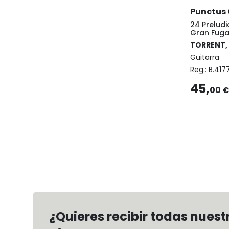
Punctus
24 Preludi
Gran Fug
TORRENT,
Guitarra
Reg.:
B.417
45,
00 
¿Quieres recibir todas nues