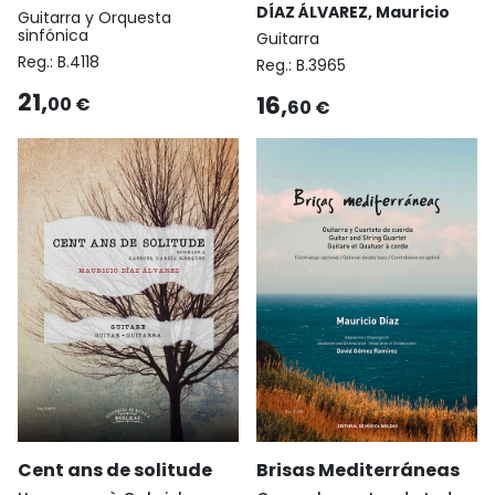
DÍAZ ÁLVAREZ, Mauricio
Guitarra y Orquesta
sinfónica
Guitarra
Reg.:
B.4118
Reg.:
B.3965
21,
16,
00 €
60 €
Cent ans de solitude
Brisas Mediterráneas