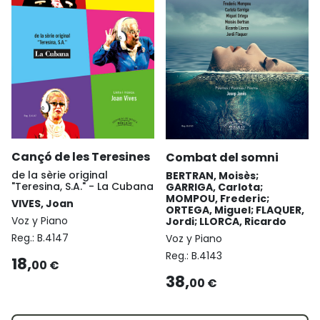
Cançó de les Teresines
Combat del somni
de la sèrie original
BERTRAN, Moisès;
"Teresina, S.A." - La Cubana
GARRIGA, Carlota;
MOMPOU, Frederic;
VIVES, Joan
ORTEGA, Miguel; FLAQUER,
Voz y Piano
Jordi; LLORCA, Ricardo
Reg.:
B.4147
Voz y Piano
Reg.:
B.4143
18,
00 €
38,
00 €