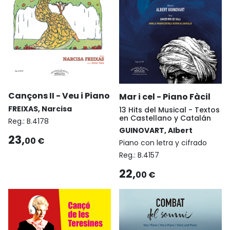
Cançons II - Veu i Piano
Mar i cel - Piano Fàcil
FREIXAS, Narcisa
13 Hits del Musical - Textos
en Castellano y Catalán
Reg.:
B.4178
GUINOVART, Albert
23,
00 €
Piano con letra y cifrado
Reg.:
B.4157
22,
00 €