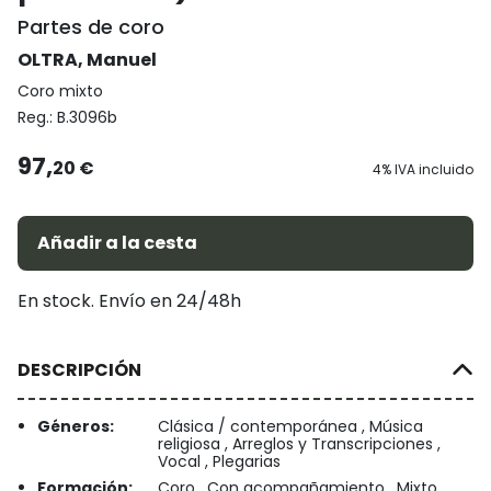
Partes de coro
OLTRA, Manuel
Coro mixto
Reg.:
B.3096b
97,
20 €
4% IVA incluido
Añadir a la cesta
En stock. Envío en 24/48h
DESCRIPCIÓN
Géneros:
Clásica / contemporánea , Música
religiosa , Arreglos y Transcripciones ,
Vocal , Plegarias
Formación:
Coro , Con acompañamiento , Mixto