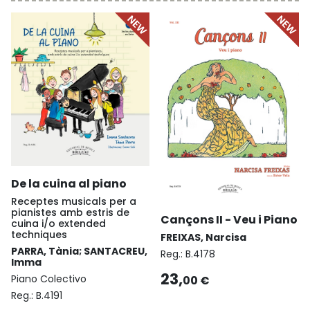
De la cuina al piano
Receptes musicals per a
pianistes amb estris de
Cançons II - Veu i Piano
cuina i/o extended
techniques
FREIXAS, Narcisa
PARRA, Tània; SANTACREU,
Reg.:
B.4178
Imma
23,
Piano Colectivo
00 €
Reg.:
B.4191