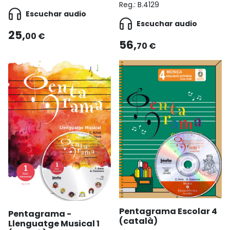
Reg.:
B.4129
Escuchar audio
Escuchar audio
25,
00 €
56,
70 €
Pentagrama Escolar 4
Pentagrama -
(català)
Llenguatge Musical 1