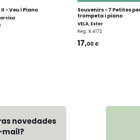
I - Veu i Piano
Souvenirs - 7 Petites pe
trompeta i piano
Narcisa
VELA, Ester
8
Reg.:
B.4172
17,
00 €
tras novedades
-mail?