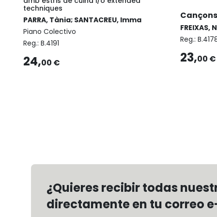
amb estris de cuina i/o extended
techniques
Cançons I
PARRA, Tània; SANTACREU, Imma
FREIXAS, 
Piano Colectivo
Reg.:
B.417
Reg.:
B.4191
23,
24,
00 €
00 €
¿Quieres recibir todas nues
directamente en tu correo e