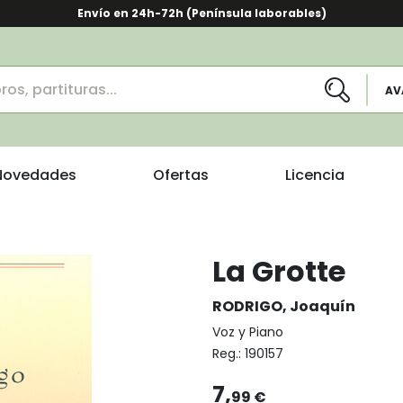
Envío en 24h-72h (Península laborables)
AV
Novedades
Ofertas
Licencia
La Grotte
RODRIGO, Joaquín
Voz y Piano
Reg.:
190157
7,
99 €