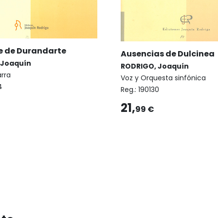
 de Durandarte
Ausencias de Dulcinea
 Joaquín
RODRIGO, Joaquín
arra
Voz y Orquesta sinfónica
4
Reg.:
190130
21,
99 €