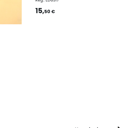
Reg.:
ED8317
15,
50 €