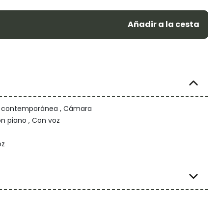
Añadir a la cesta
/ contemporánea , Cámara
n piano , Con voz
oz