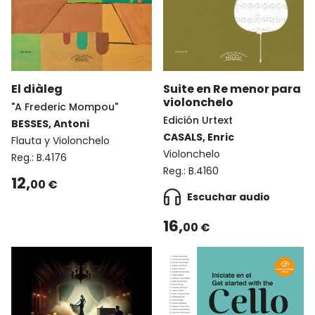
Suite en Re menor para
El diàleg
violonchelo
"A Frederic Mompou"
Edición Urtext
BESSES, Antoni
CASALS, Enric
Flauta y Violonchelo
Violonchelo
Reg.:
B.4176
Reg.:
B.4160
12,
00 €
Escuchar audio
16,
00 €