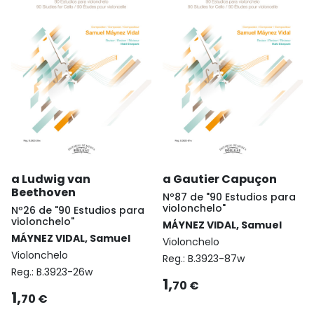
a Ludwig van
a Gautier Capuçon
Beethoven
Nº87 de "90 Estudios para
violonchelo"
Nº26 de "90 Estudios para
violonchelo"
MÁYNEZ VIDAL, Samuel
MÁYNEZ VIDAL, Samuel
Violonchelo
Violonchelo
Reg.:
B.3923-87w
Reg.:
B.3923-26w
1,
70 €
1,
70 €