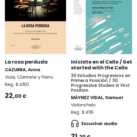
La rosa perduda
Iníciate en el Cello / Get
started with the Cello
CAZURRA, Anna
30 Estudios Progresivos en
Viola, Clarinete y Piano
Primera Posición / 30
Reg.:
B.4150
Progressive Studies in First
Position
22,
00 €
MÁYNEZ VIDAL, Samuel
Violonchelo
Reg.:
B.4116
Escuchar audio
21,
20 €