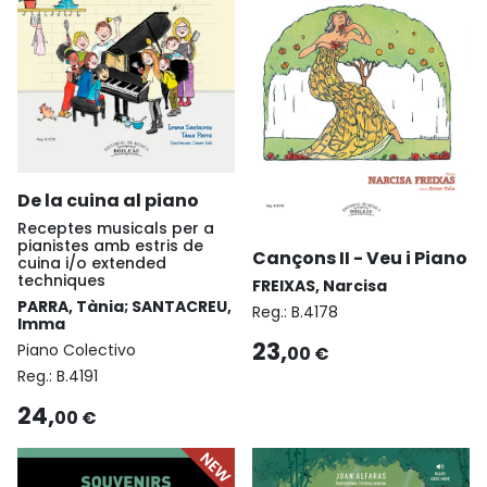
De la cuina al piano
Receptes musicals per a
pianistes amb estris de
Cançons II - Veu i Piano
cuina i/o extended
techniques
FREIXAS, Narcisa
PARRA, Tània; SANTACREU,
Reg.:
B.4178
Imma
23,
Piano Colectivo
00 €
Reg.:
B.4191
24,
00 €