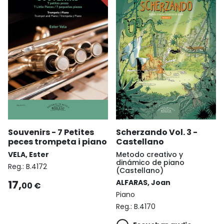
Souvenirs - 7 Petites
Scherzando Vol. 3 -
peces trompeta i piano
Castellano
VELA, Ester
Metodo creativo y
dinámico de piano
Reg.:
B.4172
(Castellano)
17,
ALFARAS, Joan
00 €
Piano
Reg.:
B.4170