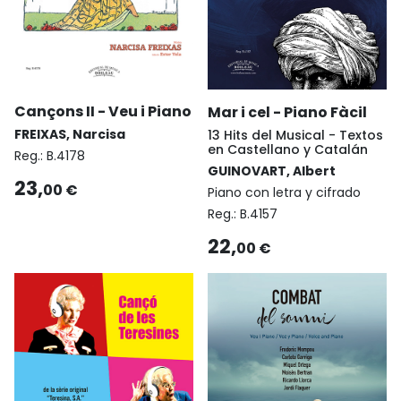
Cançons II - Veu i Piano
Mar i cel - Piano Fàcil
FREIXAS, Narcisa
13 Hits del Musical - Textos
en Castellano y Catalán
Reg.:
B.4178
GUINOVART, Albert
23,
00 €
Piano con letra y cifrado
Reg.:
B.4157
22,
00 €