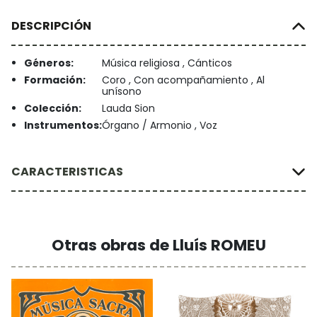
DESCRIPCIÓN
Géneros:
Música religiosa , Cánticos
Formación:
Coro , Con acompañamiento , Al
unísono
Colección:
Lauda Sion
Instrumentos:
Órgano / Armonio , Voz
CARACTERISTICAS
Otras obras de Lluís ROMEU