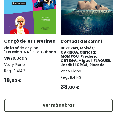
Cançó de les Teresines
Combat del somni
de la sèrie original
BERTRAN, Moisès;
"Teresina, S.A." - La Cubana
GARRIGA, Carlota;
MOMPOU, Frederic;
VIVES, Joan
ORTEGA, Miguel; FLAQUER,
Voz y Piano
Jordi; LLORCA, Ricardo
Reg.:
B.4147
Voz y Piano
Reg.:
B.4143
18,
00 €
38,
00 €
Ver más obras