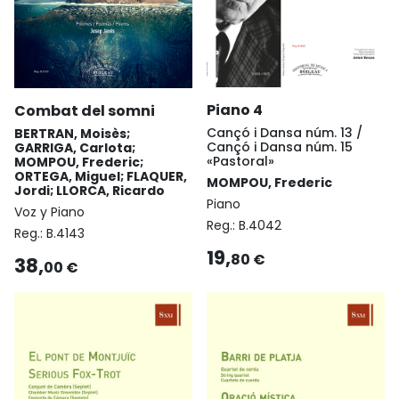
Piano 4
Combat del somni
Cançó i Dansa núm. 13 /
BERTRAN, Moisès;
Cançó i Dansa núm. 15
GARRIGA, Carlota;
«Pastoral»
MOMPOU, Frederic;
ORTEGA, Miguel; FLAQUER,
MOMPOU, Frederic
Jordi; LLORCA, Ricardo
Piano
Voz y Piano
Reg.:
B.4042
Reg.:
B.4143
19,
80 €
38,
00 €