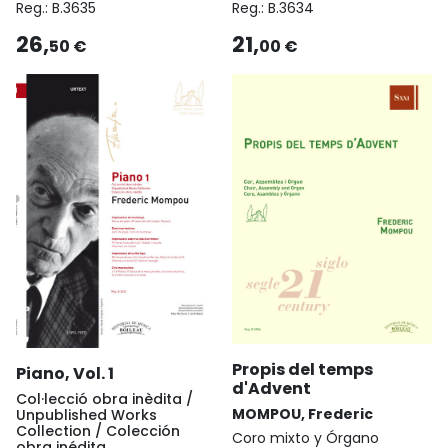
Reg.:
B.3635
Reg.:
B.3634
26,
21,
50 €
00 €
Propis del temps
Piano, Vol. 1
d'Advent
Col·lecció obra inèdita /
MOMPOU, Frederic
Unpublished Works
Collection / Colección
Coro mixto y Órgano
obra inédita