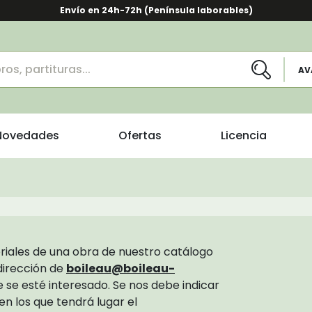
Envío en 24h-72h (Península laborables)
AV
Novedades
Ofertas
Licencia
teriales de una obra de nuestro catálogo
dirección de
boileau@boileau-
e se esté interesado. Se nos debe indicar
en los que tendrá lugar el