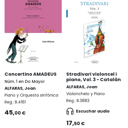
Concertino AMADEUS
Stradivari violoncel i
piano, Vol. 3 - Catalán
Núm. 1 en Do Mayor
ALFARAS, Joan
ALFARAS, Joan
Violonchelo y Piano
Piano y Orquesta sinfónica
Reg.:
B.3883
Reg.:
B.4161
45,
Escuchar audio
00 €
17,
50 €