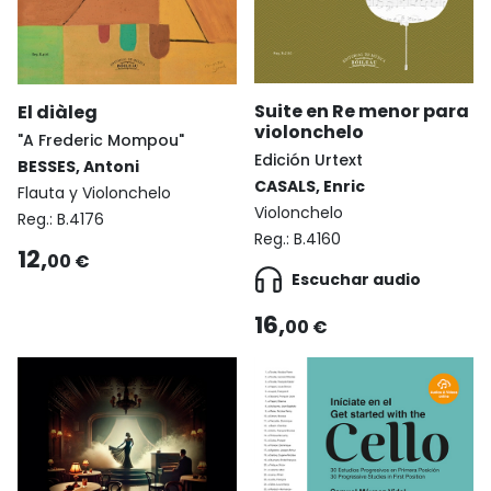
Suite en Re menor para
El diàleg
violonchelo
"A Frederic Mompou"
Edición Urtext
BESSES, Antoni
CASALS, Enric
Flauta y Violonchelo
Violonchelo
Reg.:
B.4176
Reg.:
B.4160
12,
00 €
Escuchar audio
16,
00 €