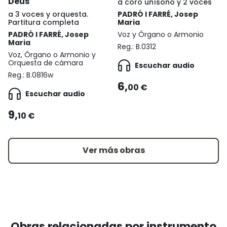
Deus
a coro unísono y 2 voces
a 3 voces y orquesta.
PADRÓ I FARRÉ, Josep
Partitura completa
Maria
PADRÓ I FARRÉ, Josep
Voz y Órgano o Armonio
Maria
Reg.:
B.0312
Voz, Órgano o Armonio y
Orquesta de cámara
Escuchar audio
Reg.:
B.0816w
6,
00 €
Escuchar audio
9,
10 €
Ver más obras
Obras relacionadas por instrumento