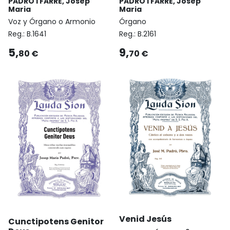
PADRÓ I FARRÉ, Josep
PADRÓ I FARRÉ, Josep
Maria
Maria
Voz y Órgano o Armonio
Órgano
Reg.:
B.1641
Reg.:
B.2161
5,
9,
80 €
70 €
Venid Jesús
Cunctipotens Genitor