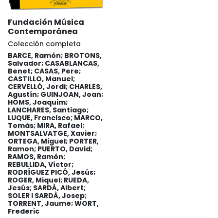
Fundación Música
Contemporánea
Colección completa
BARCE, Ramón; BROTONS,
Salvador; CASABLANCAS,
Benet; CASAS, Pere;
CASTILLO, Manuel;
CERVELLÓ, Jordi; CHARLES,
Agustín; GUINJOAN, Joan;
HOMS, Joaquim;
LANCHARES, Santiago;
LUQUE, Francisco; MARCO,
Tomás; MIRA, Rafael;
MONTSALVATGE, Xavier;
ORTEGA, Miguel; PORTER,
Ramon; PUERTO, David;
RAMOS, Ramón;
REBULLIDA, Víctor;
RODRÍGUEZ PICÓ, Jesús;
ROGER, Miquel; RUEDA,
Jesús; SARDÀ, Albert;
SOLER I SARDÀ, Josep;
TORRENT, Jaume; WORT,
Frederic