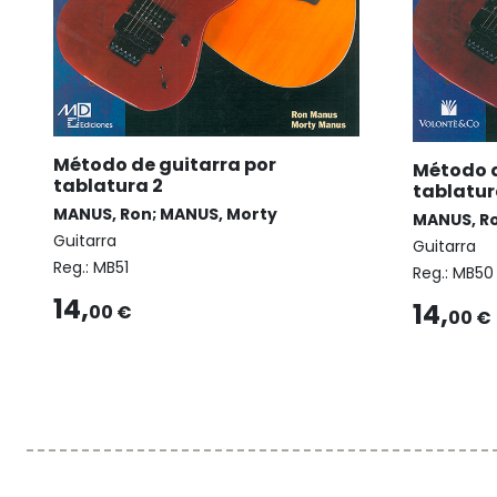
Método de guitarra por
Método d
tablatura 2
tablatur
MANUS, Ron; MANUS, Morty
MANUS, Ro
Guitarra
Guitarra
Reg.:
MB51
Reg.:
MB50
14,
14,
00 €
00 €