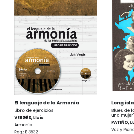
El lenguaje de la Armonía
Long isl
Libro de ejercicios
Blues de l
una mujer
VERGÉS, Lluís
PATIÑO, L
Armonía
Voz y Piano
Reg.:
B.3532