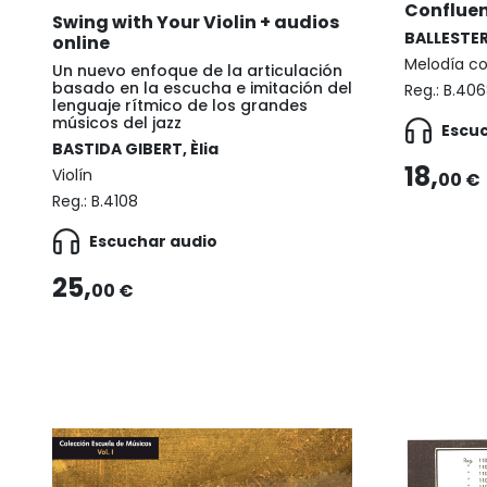
Conflue
Swing with Your Violin + audios
BALLESTER
online
Melodía c
Un nuevo enfoque de la articulación
basado en la escucha e imitación del
Reg.:
B.406
lenguaje rítmico de los grandes
músicos del jazz
Escu
BASTIDA GIBERT, Èlia
18,
Violín
00 €
Reg.:
B.4108
Escuchar audio
25,
00 €