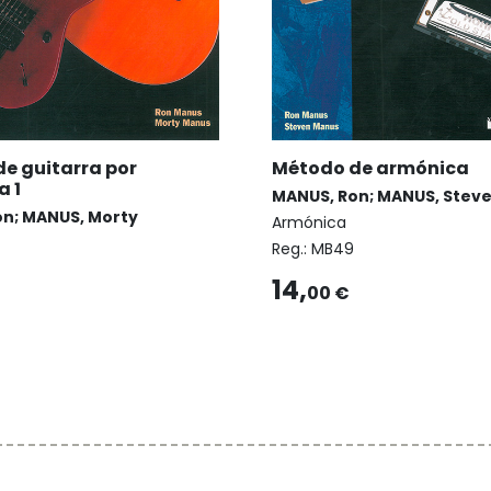
e guitarra por
Método de armónica
a 1
MANUS, Ron; MANUS, Stev
n; MANUS, Morty
Armónica
Reg.:
MB49
14,
00 €