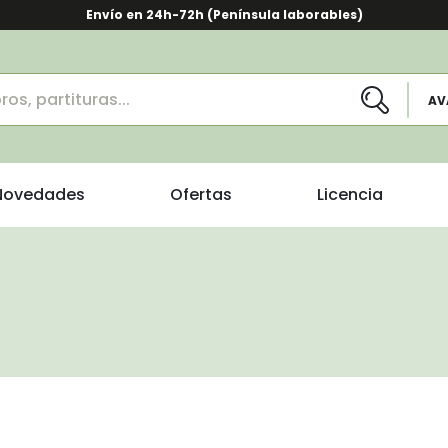
Envío en 24h-72h (Península laborables)
AV
Novedades
Ofertas
Licencia