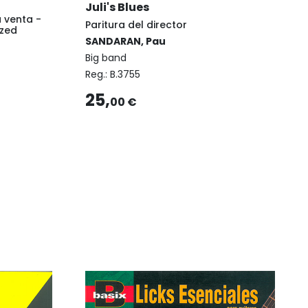
Juli's Blues
a venta -
Paritura del director
ized
SANDARAN, Pau
Big band
Reg.:
B.3755
25,
00 €