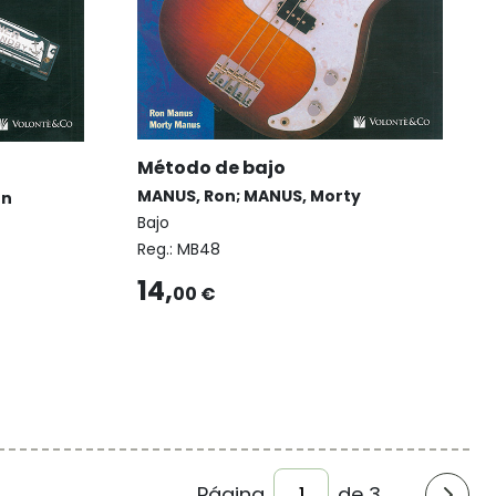
Método de bajo
MANUS, Ron; MANUS, Morty
en
Bajo
Reg.:
MB48
14,
00 €
Página
de 3