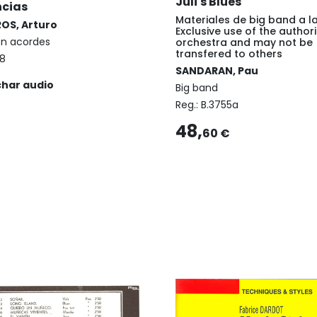
Juli's Blues
ncias
Materiales de big band a l
OS, Arturo
Exclusive use of the author
on acordes
orchestra and may not be
transfered to others
8
SANDARAN, Pau
char audio
Big band
Reg.:
B.3755a
48,
60 €