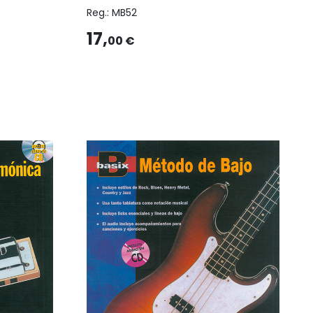
Reg.:
MB52
17,
00 €