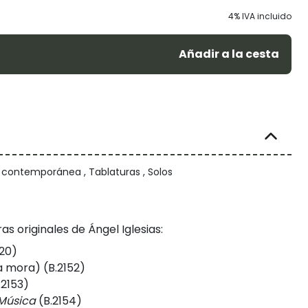
4% IVA incluido
Añadir a la cesta
/ contemporánea , Tablaturas , Solos
as originales de Ángel Iglesias:
20)
 mora) (B.2152)
.2153)
 Música
(B.2154)