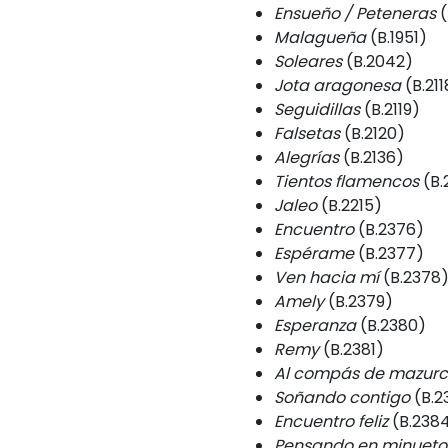
Ensueño / Peteneras
(
Malagueña
(B.1951)
Soleares
(B.2042)
Jota aragonesa
(B.211
Seguidillas
(B.2119)
Falsetas
(B.2120)
Alegrías
(B.2136)
Tientos flamencos
(B.
Jaleo
(B.2215)
Encuentro
(B.2376)
Espérame
(B.2377)
Ven hacia mí
(B.2378
Amely
(B.2379)
Esperanza
(B.2380)
Remy
(B.2381)
Al compás de mazurca
Soñando contigo
(B.2
Encuentro feliz
(B.238
Pensando en minueto