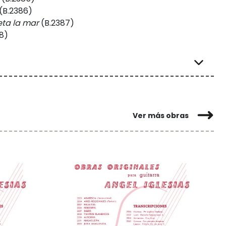
(B.2386)
reta la mar
(B.2387)
8)
Ver más obras