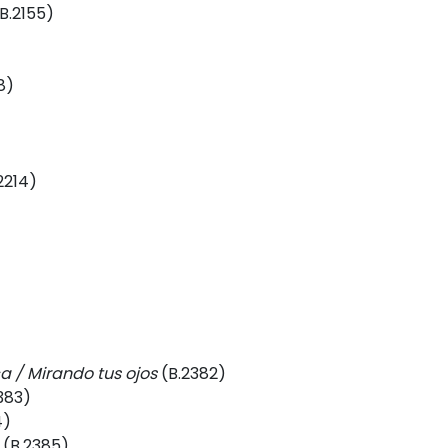
B.2155)
8)
2214)
)
 / Mirando tus ojos
(B.2382)
383)
4)
(B.2385)