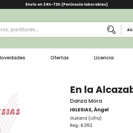
Envío en 24h-72h (Península laborables)
AV
Novedades
Ofertas
Licencia
En la Alcaza
Danza Mora
IGLESIAS, Ángel
Guitarra (cifra)
Reg.:
B.2152