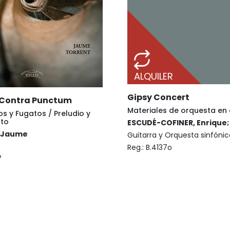
ALQUILER
Gipsy Concert
 Contra Punctum
Materiales de orquesta en 
os y Fugatos / Preludio y
ato
ESCUDÉ-COFINER, Enrique;
 Jaume
Guitarra y Orquesta sinfónic
Reg.:
B.4137o
7
€