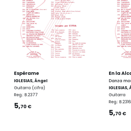
Espérame
En la Al
IGLESIAS, Ángel
Danza mo
Guitarra (cifra)
IGLESIAS, 
Reg.:
B.2377
Guitarra
Reg.:
B.2316
5,
70 €
5,
70 €