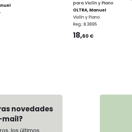
para Violín y Piano
anuel
OLTRA, Manuel
o
Violín y Piano
9
Reg.:
B.3895
18,
60 €
tras novedades
-mail?
os, los últimos