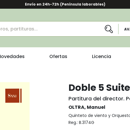
Envío en 24h-72h (Península laborables)
AV
Novedades
Ofertas
Licencia
Doble 5 Suite
Partitura del director. P
OLTRA, Manuel
Quinteto de viento y Orquest
Reg.:
B.3174G