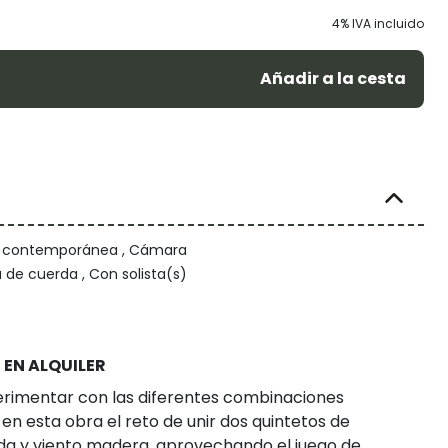
4% IVA incluido
Añadir a la cesta
/ contemporánea , Cámara
 de cuerda , Con solista(s)
 EN ALQUILER
perimentar con las diferentes combinaciones
en esta obra el reto de unir dos quintetos de
erda y viento madera, aprovechando el juego de