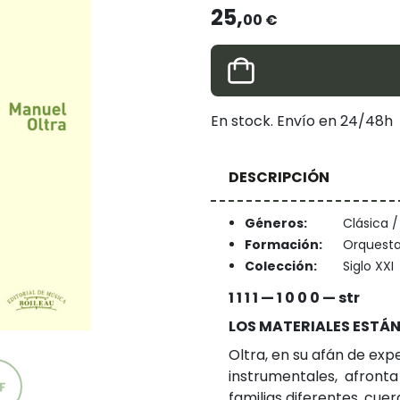
25,
00 €
En stock. Envío en 24/48h
DESCRIPCIÓN
Géneros:
Clásica 
Formación:
Orquesta
Colección:
Siglo XXI
1 1 1 1 — 1 0 0 0 — str
LOS MATERIALES ESTÁN
Oltra, en su afán de ex
instrumentales, afronta 
familias diferentes, cu