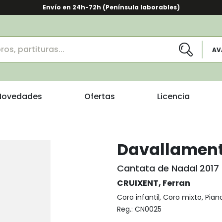
Envío en 24h-72h (Península laborables)
AV
Novedades
Ofertas
Licencia
Davallamen
Cantata de Nadal 2017 -
CRUIXENT, Ferran
Coro infantil, Coro mixto, Pia
Reg.:
CN0025