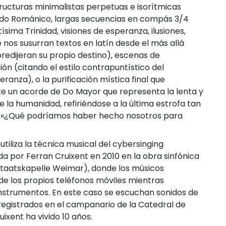
ructuras minimalistas perpetuas e isorítmicas
odo Románico, largas secuencias en compás 3/4
sima Trinidad, visiones de esperanza, ilusiones,
 nos susurran textos en latín desde el más allá
predijeran su propio destino), escenas de
ión (citando el estilo contrapuntístico del
nza), o la purificación mística final que
un acorde de Do Mayor que representa la lenta y
 la humanidad, refiriéndose a la última estrofa tan
s: «¿Qué podríamos haber hecho nosotros para
utiliza la técnica musical del cybersinging
da por Ferran Cruixent en 2010 en la obra sinfónica
taatskapelle Weimar), donde los músicos
e los propios teléfonos móviles mientras
nstrumentos. En este caso se escuchan sonidos de
egistrados en el campanario de la Catedral de
ixent ha vivido 10 años.