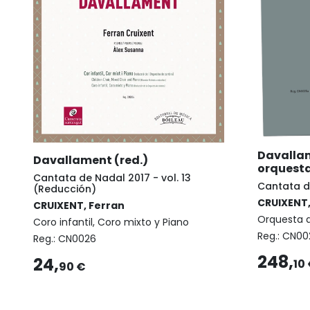
Davallam
Davallament (red.)
orquest
Cantata de Nadal 2017 - vol. 13
Cantata de
(Reducción)
CRUIXENT,
CRUIXENT, Ferran
Orquesta 
Coro infantil, Coro mixto y Piano
Reg.:
CN00
Reg.:
CN0026
248,
24,
10
90 €