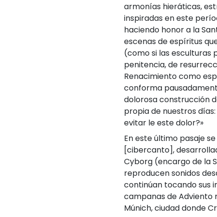
armonías hieráticas, est
inspiradas en este perí
haciendo honor a la Santí
escenas de espíritus que
(como si las esculturas 
penitencia, de resurrecc
Renacimiento como espera
conforma pausadamente 
dolorosa construcción de
propia de nuestros día
evitar le este dolor?»
En este último pasaje se 
[cibercanto], desarrolla
Cyborg (encargo de la S
reproducen sonidos desd
continúan tocando sus i
campanas de Adviento r
Múnich, ciudad donde Cru