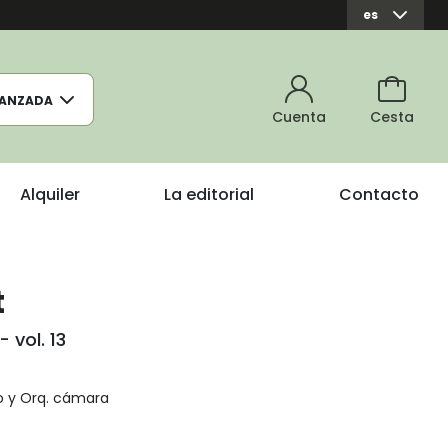
es
ANZADA
Cuenta
Cesta
Alquiler
La editorial
Contacto
t
 vol. 13
no y Orq. cámara