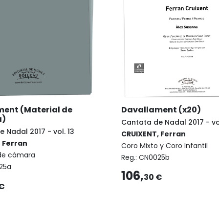
ent (Material de
Davallament (x20)
a)
Cantata de Nadal 2017 - vol
 Nadal 2017 - vol. 13
CRUIXENT, Ferran
 Ferran
Coro Mixto y Coro Infantil
de cámara
Reg.:
CN0025b
25a
106,
30 €
 €