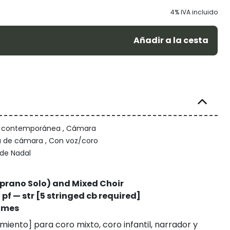
4% IVA incluido
Añadir a la cesta
/ contemporánea , Cámara
 de cámara , Con voz/coro
de Nadal
oprano Solo) and Mixed Choir
 — pf — str [5 stringed cb required]
himes
iento] para coro mixto, coro infantil, narrador y