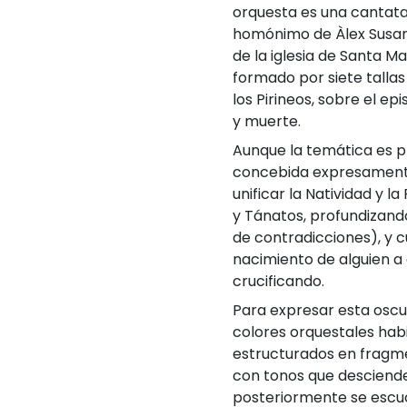
orquesta es una cantata
homónimo de Àlex Susan
de la iglesia de Santa Mari
formado por siete talla
los Pirineos, sobre el ep
y muerte.
Aunque la temática es p
concebida expresamente 
unificar la Natividad y 
y Tánatos, profundizando
de contradicciones), y c
nacimiento de alguien a
crucificando.
Para expresar esta oscu
colores orquestales habi
estructurados en fragmen
con tonos que desciende
posteriormente se escu