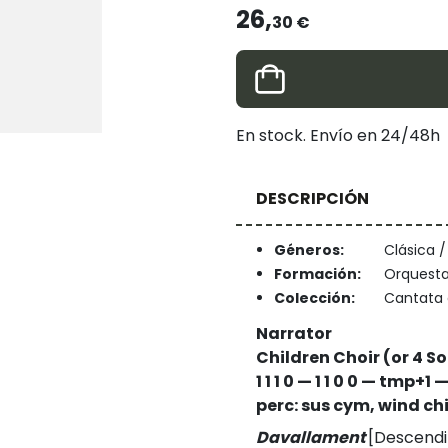
26,
30 €
En stock. Envío en 24/48h
DESCRIPCIÓN
Géneros:
Clásica 
Formación:
Orquesta
Colección:
Cantata 
Narrator
Children Choir (or 4 S
1 1 1 0 — 1 1 0 0 — tmp+1
perc: sus cym, wind c
Davallament
[Descendim