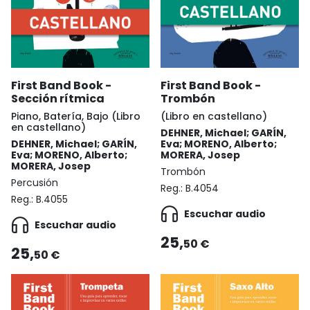
First Band Book -
First Band Book -
Sección rítmica
Trombón
Piano, Batería, Bajo (Libro
(Libro en castellano)
en castellano)
DEHNER, Michael; GARÍN,
DEHNER, Michael; GARÍN,
Eva; MORENO, Alberto;
Eva; MORENO, Alberto;
MORERA, Josep
MORERA, Josep
Trombón
Percusión
Reg.:
B.4054
Reg.:
B.4055
Escuchar audio
Escuchar audio
25,
50 €
25,
50 €