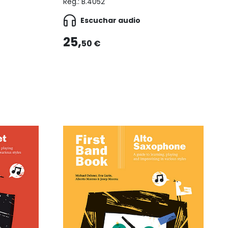
Reg.:
B.4052
Escuchar audio
25,
50 €