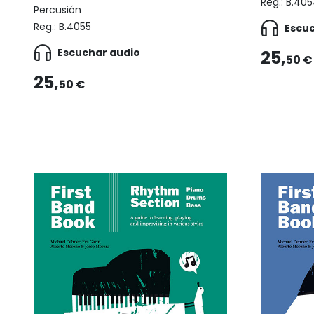
Reg.:
B.405
Percusión
Reg.:
B.4055
Escu
Escuchar audio
25,
50 €
25,
50 €