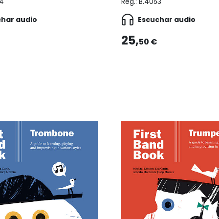
4
Reg.:
B.4053
char audio
Escuchar audio
25,
50 €