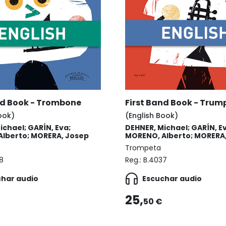
nd Book - Trombone
First Band Book - Trum
ook)
(English Book)
ichael; GARÍN, Eva;
DEHNER, Michael; GARÍN, E
lberto; MORERA, Josep
MORENO, Alberto; MORERA
Trompeta
8
Reg.:
B.4037
char audio
Escuchar audio
25,
50 €