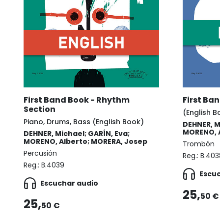
First Ba
First Band Book - Rhythm
Section
(English B
Piano, Drums, Bass (English Book)
DEHNER, M
MORENO, A
DEHNER, Michael; GARÍN, Eva;
MORENO, Alberto; MORERA, Josep
Trombón
Percusión
Reg.:
B.403
Reg.:
B.4039
Escu
Escuchar audio
25,
50 €
25,
50 €