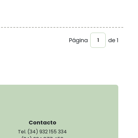
Página
de 1
Contacto
Tel. (34) 932 155 334