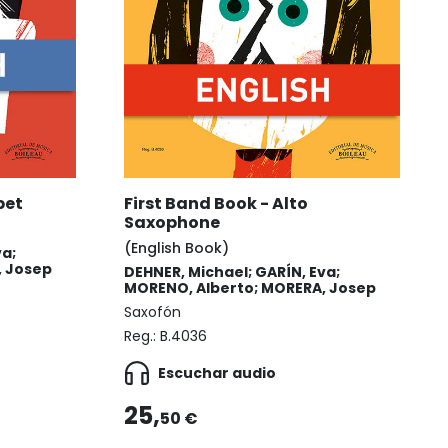
pet
First Band Book - Alto
Saxophone
(English Book)
va;
, Josep
DEHNER, Michael; GARÍN, Eva;
MORENO, Alberto; MORERA, Josep
Saxofón
Reg.:
B.4036
Escuchar audio
25,
50 €