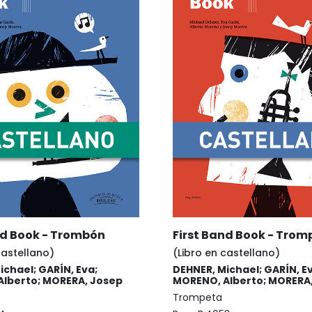
nd Book - Trombón
First Band Book - Trom
castellano)
(Libro en castellano)
ichael; GARÍN, Eva;
DEHNER, Michael; GARÍN, E
lberto; MORERA, Josep
MORENO, Alberto; MORERA
Trompeta