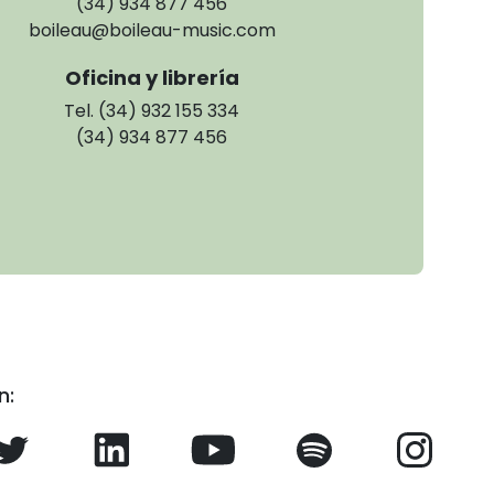
(34) 934 877 456
boileau@boileau-music.com
Oficina y librería
Tel. (34) 932 155 334
(34) 934 877 456
n: