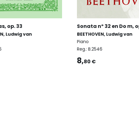
s, op. 33
Sonata nº 32 en Do m, op
N, Ludwig van
BEETHOVEN, Ludwig van
Piano
6
Reg.:
B.2546
8,
80 €