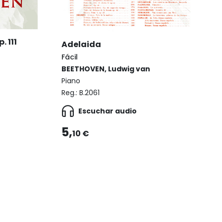
. 111
Adelaida
Fácil
BEETHOVEN, Ludwig van
Piano
Reg.:
B.2061
Escuchar audio
5,
10 €