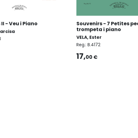
I - Veu i Piano
Souvenirs - 7 Petites pe
trompeta i piano
Narcisa
VELA, Ester
8
Reg.:
B.4172
17,
00 €