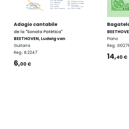
Adagio cantabile
Bagatela
de la "Sonata Patética"
BEETHOVE
BEETHOVEN, Ludwig van
Piano
Guitarra
Reg.:
EI027
Reg.:
B.2247
14,
40 €
6,
00 €