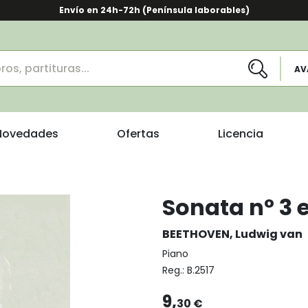
Envío en 24h-72h (Península laborables)
AV
Novedades
Ofertas
Licencia
Sonata nº 3 e
BEETHOVEN, Ludwig van
Piano
Reg.:
B.2517
9,
30 €