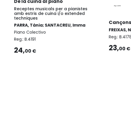
De la cuina al piano
Receptes musicals per a pianistes
amb estris de cuina i/o extended
techniques
Cançons I
PARRA, Tània; SANTACREU, Imma
FREIXAS, 
Piano Colectivo
Reg.:
B.417
Reg.:
B.4191
23,
24,
00 €
00 €