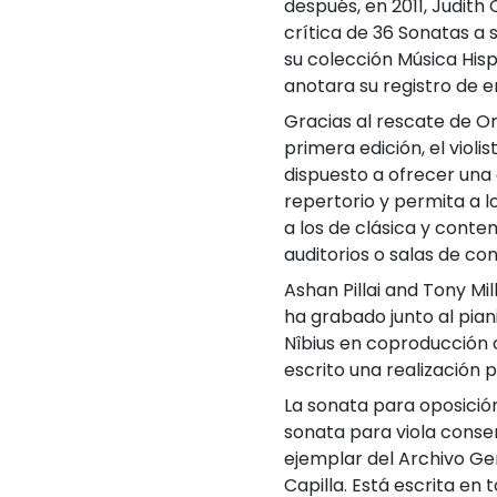
después, en 2011, Judith
crítica de 36 Sonatas a 
su colección Música His
anotara su registro de e
Gracias al rescate de O
primera edición, el violis
dispuesto a ofrecer una 
repertorio y permita a 
a los de clásica y cont
auditorios o salas de con
Ashan Pillai and Tony Mil
ha grabado junto al pian
Nîbius en coproducción 
escrito una realización p
La sonata para oposición
sonata para viola cons
ejemplar del Archivo Gen
Capilla. Está escrita en 