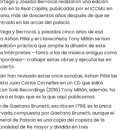
 Ortega y Joseba Berrocal realizaron una edición
solo en la Real Capilla, publicadas por el ICCMU en
pana, más de doscientos años después de que se
ntrada en las arcas del palacio.
rtega y Berrocal, y pasados cinco años de esa
ta Ashan Pillai y el clavecinista Tony Millán se han
edición práctica que amplíe la difusión de este
los intérpretes —tanto a los de música antigua como
emporánea— trabajar estas obras y ejecutarlas en
cierto.
lán han revisado estas once sonatas. Ashan Pillai las
ista Juan Carlos Cornelles en un CD que edita
con Solé Recordings (2016).Tony Millán, además, ha
ara el bajo, que es la que aquí publicamos.
 de Gaetano Brunetti, escrita en 1789, es la única
ervada compuesta por Gaetano Brunetti, aunque el
eral de Palacio es una copia del copista de la
tonalidad de Re mayor y dividida en tres