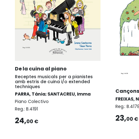
De la cuina al piano
Receptes musicals per a pianistes
amb estris de cuina i/o extended
techniques
Cançons I
PARRA, Tània; SANTACREU, Imma
FREIXAS, 
Piano Colectivo
Reg.:
B.417
Reg.:
B.4191
23,
24,
00 €
00 €