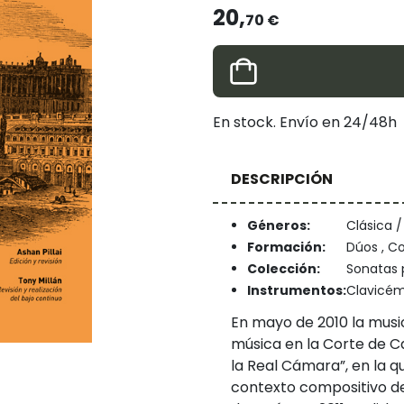
20,
70 €
En stock. Envío en 24/48h
DESCRIPCIÓN
Géneros:
Clásica 
Formación:
Dúos , Co
Colección:
Sonatas p
Instrumentos:
Clavicémb
En mayo de 2010 la music
música en la Corte de Car
la Real Cámara”, en la q
contexto compositivo de 