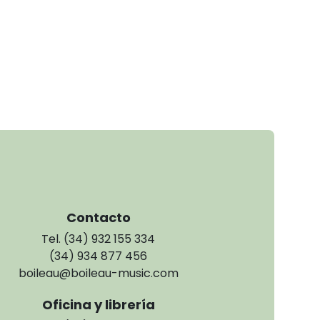
Contacto
Tel. (34) 932 155 334
(34) 934 877 456
boileau@boileau-music.com
Oficina y librería