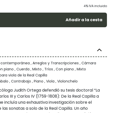
4% IVA incluido
Añadir a la cesta
/ contemporánea , Arreglos y Transcripciones , Cámara
n piano , Cuerda , Mixto , Tríos , Con piano , Mixto
ara viola de la Real Capilla
alo , Contrabajo , Piano , Viola , Violonchelo
óloga Judith Ortega defendió su tesis doctoral “La
los III y Carlos IV (1759-1808): De la Real Capilla a
ue incluía una exhaustiva investigación sobre el
las sonatas a solo de la Real Capilla. Un año