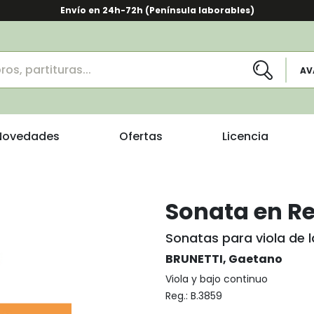
Envío en 24h-72h (Península laborables)
AV
Novedades
Ofertas
Licencia
Sonata en Re
Sonatas para viola de l
BRUNETTI, Gaetano
Viola y bajo continuo
Reg.:
B.3859