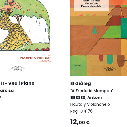
I - Veu i Piano
El diàleg
Narcisa
"A Frederic Mompou"
8
BESSES, Antoni
Flauta y Violonchelo
Reg.:
B.4176
12,
00 €