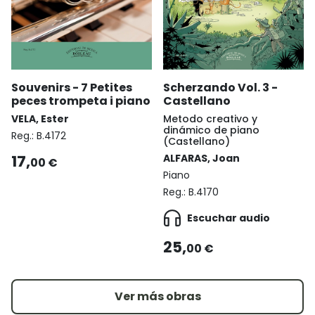
Souvenirs - 7 Petites
Scherzando Vol. 3 -
peces trompeta i piano
Castellano
VELA, Ester
Metodo creativo y
dinámico de piano
Reg.:
B.4172
(Castellano)
17,
ALFARAS, Joan
00 €
Piano
Reg.:
B.4170
Escuchar audio
25,
00 €
Ver más obras