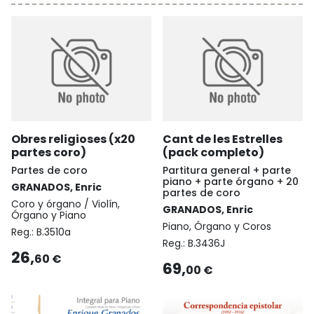
Obres religioses (x20
Cant de les Estrelles
partes coro)
(pack completo)
Partes de coro
Partitura general + parte
piano + parte órgano + 20
GRANADOS, Enric
partes de coro
Coro y órgano / Violín,
GRANADOS, Enric
Órgano y Piano
Piano, Órgano y Coros
Reg.:
B.3510a
Reg.:
B.3436J
26,
60 €
69,
00 €