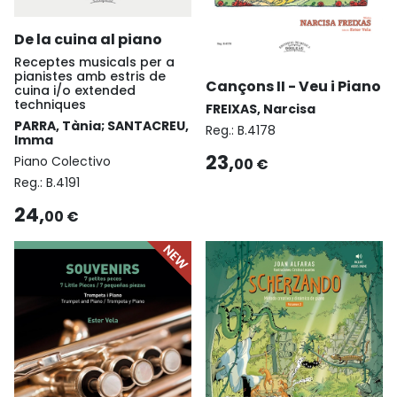
De la cuina al piano
Receptes musicals per a
pianistes amb estris de
Cançons II - Veu i Piano
cuina i/o extended
techniques
FREIXAS, Narcisa
PARRA, Tània; SANTACREU,
Reg.:
B.4178
Imma
23,
Piano Colectivo
00 €
Reg.:
B.4191
24,
00 €