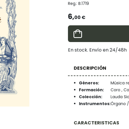
Reg.:
B.1719
6,
00 €
En stock. Envío en 24/48h
DESCRIPCIÓN
Géneros:
Música re
Formación:
Coro , C
Colección:
Lauda Si
Instrumentos:
Órgano /
CARACTERISTICAS