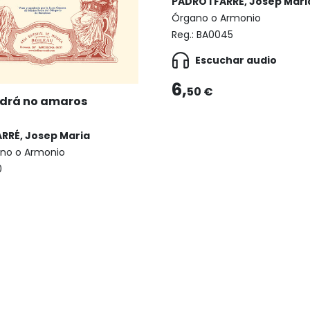
PADRÓ I FARRÉ, Josep Mari
Órgano o Armonio
Reg.:
BA0045
Escuchar audio
6,
50 €
odrá no amaros
ARRÉ, Josep Maria
ano o Armonio
0