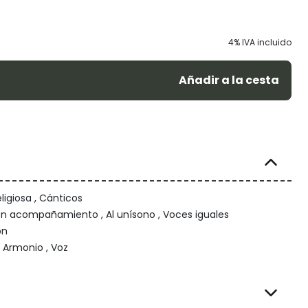
4% IVA incluido
Añadir a la cesta
ligiosa , Cánticos
on acompañamiento , Al unísono , Voces iguales
on
 Armonio , Voz