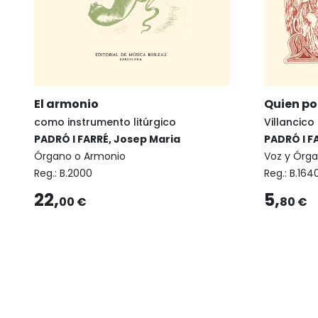
El armonio
Quien p
como instrumento litúrgico
Villancico
PADRÓ I FARRÉ, Josep Maria
PADRÓ I F
Órgano o Armonio
Voz y Órg
Reg.:
B.2000
Reg.:
B.164
22,
5,
00 €
80 €