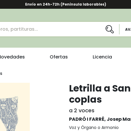
Envío en 24h-72h (Península laborables)
AV
Novedades
Ofertas
Licencia
as
Letrilla a Sa
coplas
a 2 voces
PADRÓ I FARRÉ, Josep Ma
Voz y Órgano o Armonio