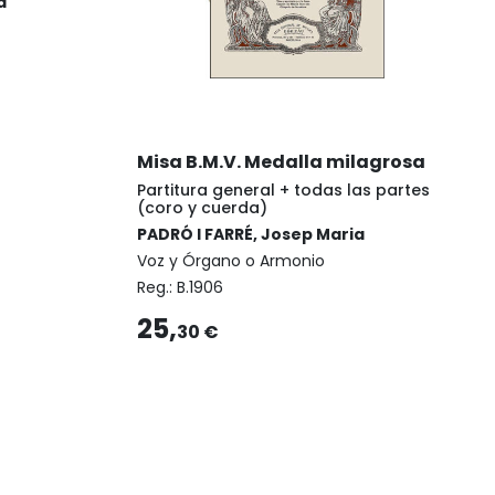
a
Misa B.M.V. Medalla milagrosa
Partitura general + todas las partes
(coro y cuerda)
PADRÓ I FARRÉ, Josep Maria
Voz y Órgano o Armonio
Reg.:
B.1906
25,
30 €