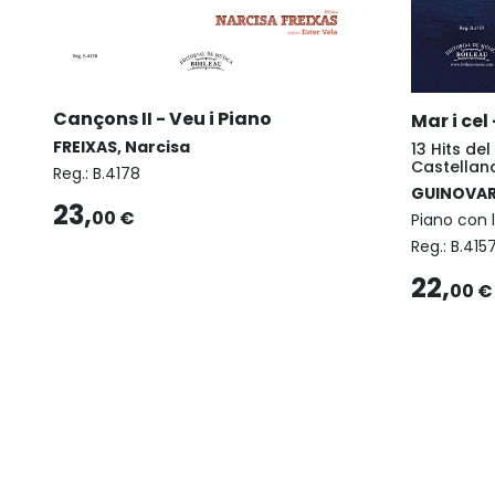
Cançons II - Veu i Piano
Mar i cel
FREIXAS, Narcisa
13 Hits de
Castellan
Reg.:
B.4178
GUINOVART
23,
00 €
Piano con l
Reg.:
B.415
22,
00 €