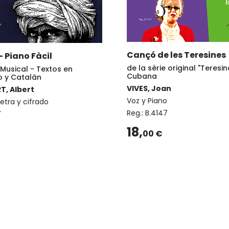
Cançó de les Teresines
 - Piano Fàcil
de la sèrie original "Teresina
l Musical - Textos en
Cubana
o y Catalán
VIVES, Joan
, Albert
Voz y Piano
etra y cifrado
Reg.:
B.4147
7
18,
00 €