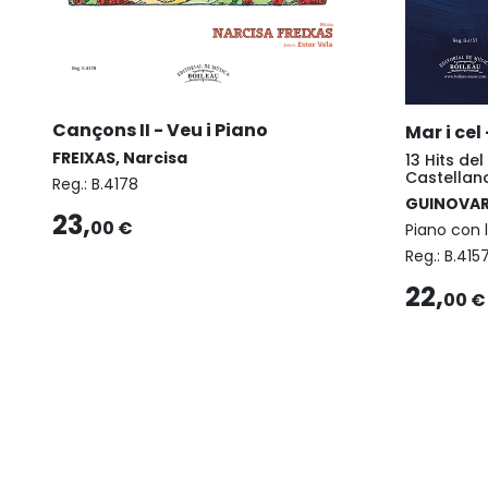
Cançons II - Veu i Piano
Mar i cel
FREIXAS, Narcisa
13 Hits de
Castellan
Reg.:
B.4178
GUINOVART
23,
00 €
Piano con l
Reg.:
B.415
22,
00 €