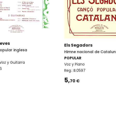
eves
Els Segadors
opular inglesa
Himne nacional de Catalu
POPULAR
Voz y Guitarra
Voz y Piano
6
Reg.:
B.0597
5,
70 €