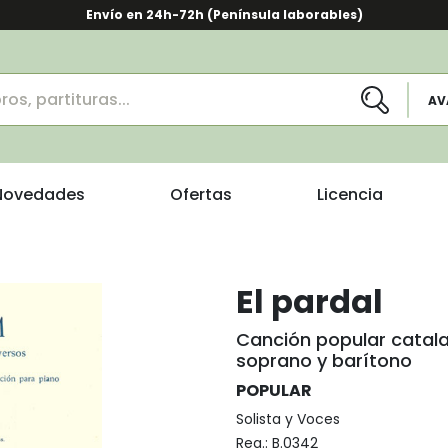
Envío en 24h-72h (Península laborables)
AV
Novedades
Ofertas
Licencia
El pardal
Canción popular catala
soprano y barítono
POPULAR
Solista y Voces
Reg.:
B.0342