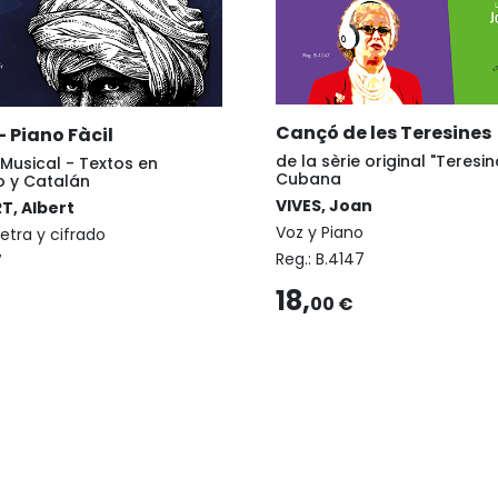
Cançó de les Teresines
 - Piano Fàcil
de la sèrie original "Teresina
l Musical - Textos en
Cubana
o y Catalán
VIVES, Joan
, Albert
Voz y Piano
etra y cifrado
Reg.:
B.4147
7
18,
00 €