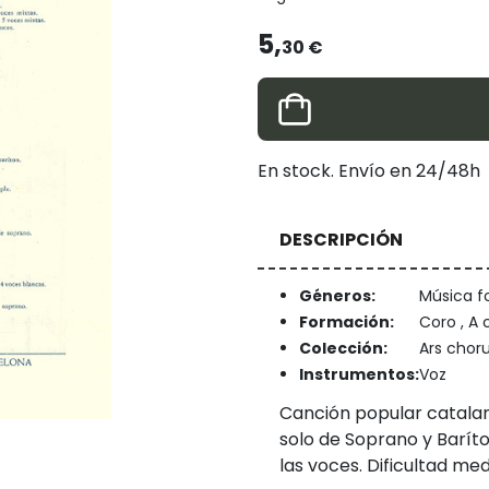
5,
30 €
En stock. Envío en 24/48h
DESCRIPCIÓN
Géneros:
Música fo
Formación:
Coro , A 
Colección:
Ars cho
Instrumentos:
Voz
Canción popular catalan
solo de Soprano y Baríto
las voces. Dificultad med