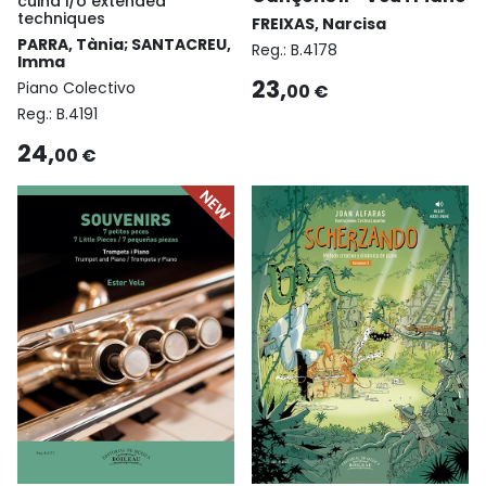
cuina i/o extended
techniques
FREIXAS, Narcisa
PARRA, Tània; SANTACREU,
Reg.:
B.4178
Imma
23,
Piano Colectivo
00 €
Reg.:
B.4191
24,
00 €