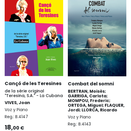
Cançó de les Teresines
Combat del somni
de la sèrie original
BERTRAN, Moisès;
"Teresina, S.A." - La Cubana
GARRIGA, Carlota;
MOMPOU, Frederic;
VIVES, Joan
ORTEGA, Miguel; FLAQUER,
Voz y Piano
Jordi; LLORCA, Ricardo
Reg.:
B.4147
Voz y Piano
Reg.:
B.4143
18,
00 €