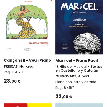
Cançons II - Veu i Piano
Mar i cel - Piano Fàcil
FREIXAS, Narcisa
13 Hits del Musical - Textos
en Castellano y Catalán
Reg.:
B.4178
GUINOVART, Albert
23,
00 €
Piano con letra y cifrado
Reg.:
B.4157
22,
00 €