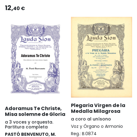
12,
40 €
Plegaria Virgen de la
Adoramus Te Christe,
Medalla Milagrosa
Misa solemne de Gloria
a coro al unísono
a 3 voces y orquesta.
Voz y Órgano o Armonio
Partitura completa
Reg.:
B.0874
PASTÓ BENVENUTO, M.