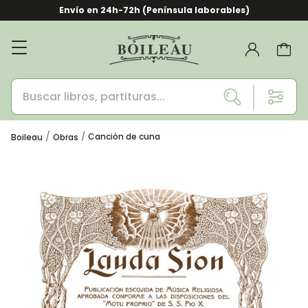
Envío en 24h-72h (Península laborables)
Canción de cuna
Boileau
Obras