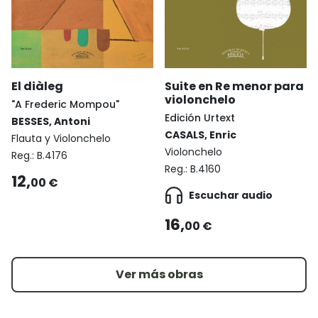
Suite en Re menor para
El diàleg
violonchelo
"A Frederic Mompou"
Edición Urtext
BESSES, Antoni
CASALS, Enric
Flauta y Violonchelo
Violonchelo
Reg.:
B.4176
Reg.:
B.4160
12,
00 €
Escuchar audio
16,
00 €
Ver más obras